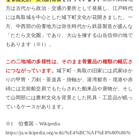
方は古代から政治・交通の要所として発展し、江戸時代
には鳥取城を中心とした城下町文化が花開きました。一
方、中西部の伯耆地方は弥生時代から鉄器製造が盛んな
「たたら文化圏」であり、大山を擁する山岳信仰の地で
もあります（※1）。
この二地域の多様性は、そのまま骨董品の種類の幅広さ
につながっています。
城下町・鳥取の旧家には武家ゆか
りの甲冑・刀剣・茶道具・掛軸が、港湾都市・境港や赤
碕には北前船交易でもたらされた舶来品や唐物が、そし
て山間部には農村文化を背景とした民具・工芸品が眠っ
ているケースがあります。
※1 伯耆国 – Wikipedia
https://ja.wikipedia.org/wiki/%E4%BC%AF%E8%80%86%