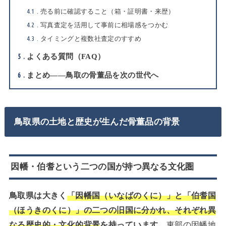
4.1
売る前に確認すること（箱・証明書・来歴）
4.2
写真査定を活用して事前に相場感をつかむ
4.3
タイミングと複数社査定のすすめ
5
よくある質問（FAQ）
6
まとめ——鳥取の骨董品を次の世代へ
鳥取県の土地と歴史が生んだ骨董品の背景
因幡・伯耆という二つの国が持つ異なる文化圏
鳥取県は大きく
「因幡国（いなばのくに）」と「伯耆国
（ほうきのくに）」の二つの旧国に分かれ、それぞれ異
なる歴史的・文化的背景
を持っています。
東部の因幡地