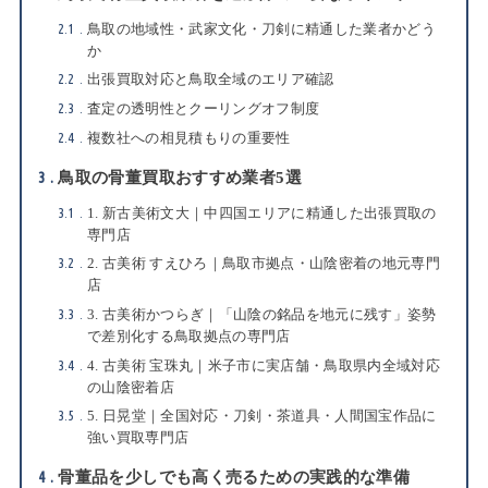
2.1
鳥取の地域性・武家文化・刀剣に精通した業者かどう
か
2.2
出張買取対応と鳥取全域のエリア確認
2.3
査定の透明性とクーリングオフ制度
2.4
複数社への相見積もりの重要性
3
鳥取の骨董買取おすすめ業者5選
3.1
1. 新古美術文大｜中四国エリアに精通した出張買取の
専門店
3.2
2. 古美術 すえひろ｜鳥取市拠点・山陰密着の地元専門
店
3.3
3. 古美術かつらぎ｜「山陰の銘品を地元に残す」姿勢
で差別化する鳥取拠点の専門店
3.4
4. 古美術 宝珠丸｜米子市に実店舗・鳥取県内全域対応
の山陰密着店
3.5
5. 日晃堂｜全国対応・刀剣・茶道具・人間国宝作品に
強い買取専門店
4
骨董品を少しでも高く売るための実践的な準備