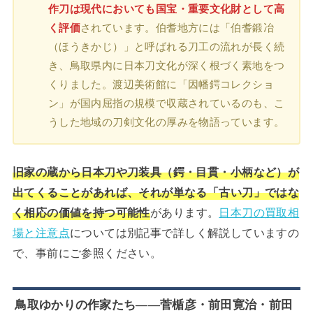
作刀は現代においても国宝・重要文化財として高
く評価
されています。伯耆地方には「伯耆鍛冶
（ほうきかじ）」と呼ばれる刀工の流れが長く続
き、鳥取県内に日本刀文化が深く根づく素地をつ
くりました。渡辺美術館に「因幡鍔コレクショ
ン」が国内屈指の規模で収蔵されているのも、こ
うした地域の刀剣文化の厚みを物語っています。
旧家の蔵から日本刀や刀装具（鍔・目貫・小柄など）が
出てくることがあれば、それが単なる「古い刀」ではな
く相応の価値を持つ可能性
があります。
日本刀の買取相
場と注意点
については別記事で詳しく解説していますの
で、事前にご参照ください。
鳥取ゆかりの作家たち——菅楯彦・前田寛治・前田