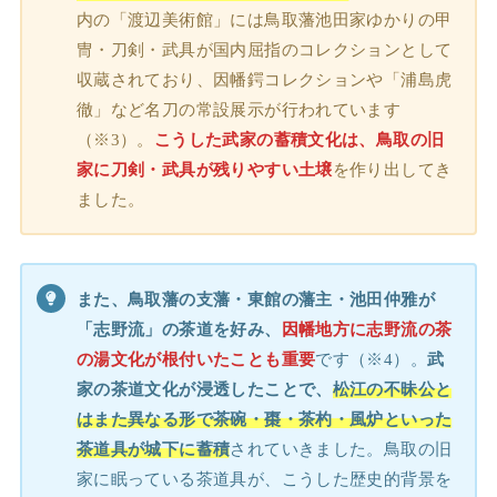
内の「渡辺美術館」には鳥取藩池田家ゆかりの甲
冑・刀剣・武具が国内屈指のコレクションとして
収蔵されており、因幡鍔コレクションや「浦島虎
徹」など名刀の常設展示が行われています
（※3）。
こうした武家の蓄積文化は、鳥取の旧
家に刀剣・武具が残りやすい土壌
を作り出してき
ました。
また、鳥取藩の支藩・東館の藩主・池田仲雅が
「志野流」の茶道を好み、
因幡地方に志野流の茶
の湯文化が根付いたことも重要
です（※4）。
武
家の茶道文化が浸透したことで、
松江の不昧公と
はまた異なる形で茶碗・棗・茶杓・風炉といった
茶道具が城下に蓄積
されていきました。鳥取の旧
家に眠っている茶道具が、こうした歴史的背景を