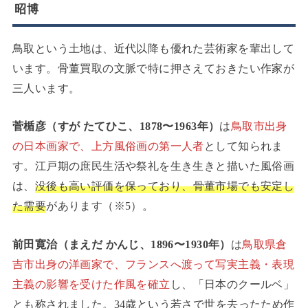
昭博
鳥取という土地は、近代以降も優れた芸術家を輩出して
います。骨董買取の文脈で特に押さえておきたい作家が
三人います。
菅楯彦（すが たてひこ、1878〜1963年）
は
鳥取市出身
の日本画家で、上方風俗画の第一人者
として知られま
す。江戸期の庶民生活や祭礼を生き生きと描いた風俗画
は、
没後も高い評価を保っており、骨董市場でも安定し
た需要
があります（※5）。
前田寛治（まえだ かんじ、1896〜1930年）
は
鳥取県倉
吉市出身の洋画家で、フランスへ渡って写実主義・表現
主義の影響を受けた作風を確立
し、「日本のクールベ」
とも称されました。34歳という若さで世を去ったため作