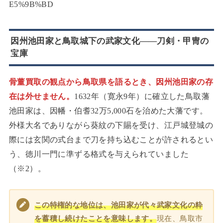
E5%9B%BD
因州池田家と鳥取城下の武家文化——刀剣・甲冑の
宝庫
骨董買取の観点から鳥取県を語るとき、因州池田家の存
在は外せません。
1632年（寛永9年）に確立した鳥取藩
池田家は、因幡・伯耆32万5,000石を治めた大藩です。
外様大名でありながら葵紋の下賜を受け、江戸城登城の
際には玄関の式台まで刀を持ち込むことが許されるとい
う、徳川一門に準ずる格式を与えられていました
（※2）。
この特権的な地位は、池田家が代々武家文化の粋
を蓄積し続けたことを意味します。
現在、鳥取市