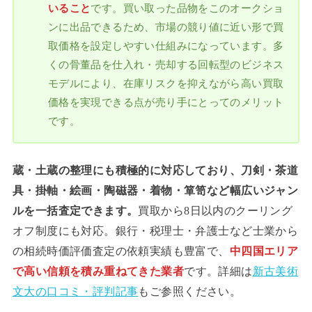
いること
です。買い取った品物をこのオークショ
ンに出品できるため、市場の競り値に近い形で買
取価格を設定しやすい仕組みになっています。多
くの骨董品を仕入れ・売却する回転型のビジネス
モデルにより、在庫リスクを抑えながら高い買取
価格を実現できる点が売り手にとってのメリット
です。
蔵・土蔵の整理にも積極的に対応しており、刀剣・茶道
具・掛軸・絵画・陶磁器・着物・箪笥など幅広いジャン
ルを一括査定できます。
買取から8日以内のクーリング
オフ制度にも対応。銀行・税理士・弁護士など士業から
の相続時価評価査定の依頼実績も豊富で、
中四国エリア
で高い信頼を積み重ねてきた業者
です。詳細は
新古美術
文大の口コミ・評判記事
もご参照ください。