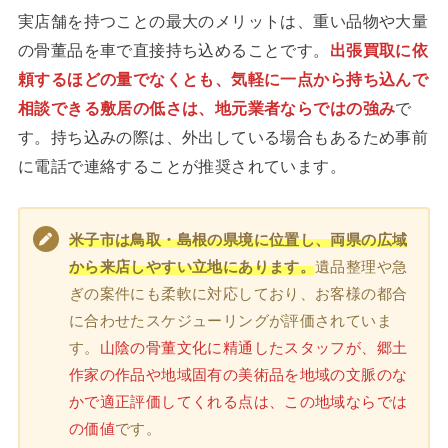
実店舗を持つことの最大のメリットは、重い品物や大量
の骨董品を車で直接持ち込めることです。
出張買取に依
頼するほどの量でなくとも、気軽に一点から持ち込んで
相談できる敷居の低さは、地元業者ならではの強み
で
す。持ち込みの際は、外出している場合もあるため事前
に電話で連絡することが推奨されています。
米子市は鳥取・島根の県境に位置し、両県の広域
から来店しやすい立地にあります。
遺品整理や急
ぎの案件にも柔軟に対応しており、お客様の都合
に合わせたスケジューリングが評価されていま
す。
山陰の骨董文化に精通したスタッフが、郷土
作家の作品や地域固有の美術品を地域の文脈のな
かで適正評価してくれる点は、この地域ならでは
の価値
です。