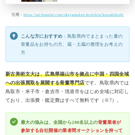
引用：
https://art-bundai.com/okayamaken-kottohin/kurashikishi
こんな方におすすめ
：鳥取県内でまとまった量の
骨董品をお持ちの方、蔵・土蔵の整理をお考えの
方
新古美術文大は、広島県福山市を拠点に中国・四国全域
への出張買取を展開する骨董専門店
です。鳥取県内では
鳥取市・米子市・倉吉市・境港市をはじめ全域に対応し
ており、出張費・鑑定費はすべて無料です（※7）。
最大の強みは、全国から200名以上の
骨董業者が
参加する自社開催の業者間オークションを持って