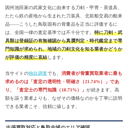
因州池田家の武家文化に由来する刀剣・甲冑・茶道具、
たたら鉄の産地から生まれた刀装具、北前船交易の舶来
品——こうした鳥取固有の骨董品を正当に評価するに
は、全国一律の査定基準では不十分です。
特に刀剣・武
具類は登録証の有無確認から真贋判定・時代鑑定まで専
門知識が求められ、地域の刀剣文化を知る業者かどうか
が評価の精度に直結
します。
当サイトの
独自調査
でも、
消費者が骨董買取業者に最も
求めるのは「査定の透明性・明確さ（21.74%）」であ
り、「査定士の専門知識（18.73%）」
が続きます。高
額を謳う業者よりも、なぜその価格なのかを丁寧に説明
できる業者こそ、信頼に値します。
出張買取対応と鳥取全域のエリア確認