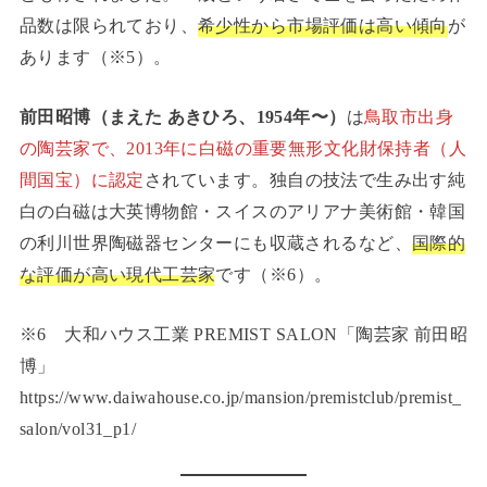
品数は限られており、
希少性から市場評価は高い傾向
が
あります（※5）。
前田昭博（まえた あきひろ、1954年〜）
は
鳥取市出身
の陶芸家で、2013年に白磁の重要無形文化財保持者（人
間国宝）に認定
されています。独自の技法で生み出す純
白の白磁は大英博物館・スイスのアリアナ美術館・韓国
の利川世界陶磁器センターにも収蔵されるなど、
国際的
な評価が高い現代工芸家
です（※6）。
※6 大和ハウス工業 PREMIST SALON「陶芸家 前田昭
博」
https://www.daiwahouse.co.jp/mansion/premistclub/premist_
salon/vol31_p1/