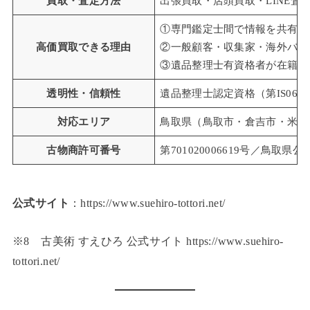
買取・査定方法
出張買取・店頭買取・LINE査
①専門鑑定士間で情報を共有し
高価買取できる理由
②一般顧客・収集家・海外バイ
③遺品整理士有資格者が在籍し
透明性・信頼性
遺品整理士認定資格（第IS06
対応エリア
鳥取県（鳥取市・倉吉市・米子
古物商許可番号
第701020006619号／鳥取県
公式サイト
：https://www.suehiro-tottori.net/
※8 古美術 すえひろ 公式サイト https://www.suehiro-
tottori.net/