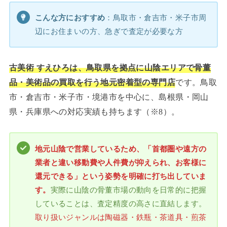
こんな方におすすめ
：鳥取市・倉吉市・米子市周
辺にお住まいの方、急ぎで査定が必要な方
古美術 すえひろは、鳥取県を拠点に山陰エリアで骨董
品・美術品の買取を行う地元密着型の専門店
です。鳥取
市・倉吉市・米子市・境港市を中心に、島根県・岡山
県・兵庫県への対応実績も持ちます（※8）。
地元山陰で営業しているため、「首都圏や遠方の
業者と違い移動費や人件費が抑えられ、お客様に
還元できる」という姿勢を明確に打ち出していま
す。
実際に山陰の骨董市場の動向を日常的に把握
していることは、査定精度の高さに直結します。
取り扱いジャンルは陶磁器・鉄瓶・茶道具・煎茶