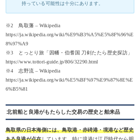
持っている可能性は十分にあります。
※2 鳥取藩 – Wikipedia
https://ja.wikipedia.org/wiki/%E9%B3%A5%E5%8F%96%E
8%97%A9
※3 とっとり旅「因幡・伯耆国 刀剣たたら歴史探訪」
https://www.tottori-guide.jp/806/32290.html
※4 志野流 – Wikipedia
https://ja.wikipedia.org/wiki/%E5%BF%97%E9%87%8E%E
6%B5%81
北前船と良港がもたらした交易の歴史と舶来品
鳥取県の日本海側には、鳥取港・赤碕港・境港など歴史
ある良港が点在
しています。特に境港は江戸時代から明