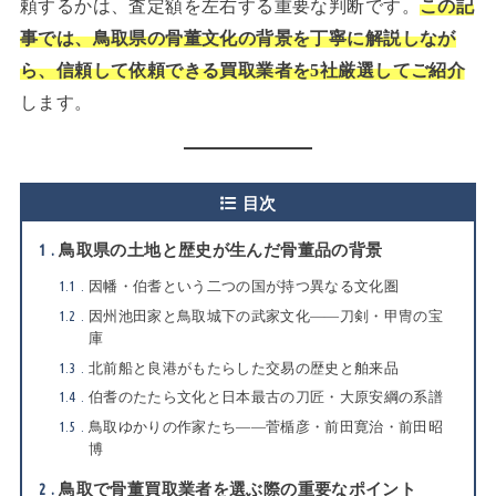
頼するかは、査定額を左右する重要な判断です。
この記
事では、鳥取県の骨董文化の背景を丁寧に解説しなが
ら、信頼して依頼できる買取業者を5社厳選してご紹介
します。
目次
1
鳥取県の土地と歴史が生んだ骨董品の背景
1.1
因幡・伯耆という二つの国が持つ異なる文化圏
1.2
因州池田家と鳥取城下の武家文化——刀剣・甲冑の宝
庫
1.3
北前船と良港がもたらした交易の歴史と舶来品
1.4
伯耆のたたら文化と日本最古の刀匠・大原安綱の系譜
1.5
鳥取ゆかりの作家たち——菅楯彦・前田寛治・前田昭
博
2
鳥取で骨董買取業者を選ぶ際の重要なポイント