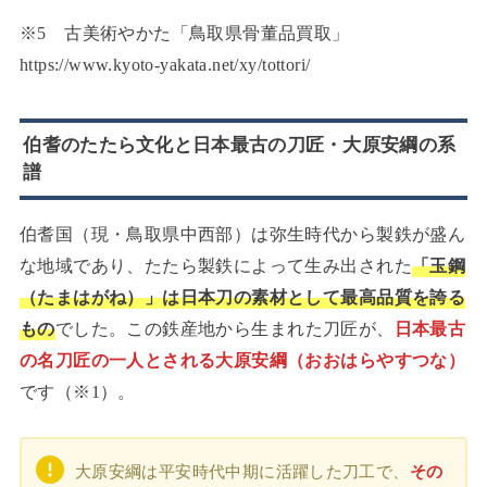
※5 古美術やかた「鳥取県骨董品買取」
https://www.kyoto-yakata.net/xy/tottori/
伯耆のたたら文化と日本最古の刀匠・大原安綱の系
譜
伯耆国（現・鳥取県中西部）は弥生時代から製鉄が盛ん
な地域であり、たたら製鉄によって生み出された
「玉鋼
（たまはがね）」は日本刀の素材として最高品質を誇る
もの
でした。この鉄産地から生まれた刀匠が、
日本最古
の名刀匠の一人とされる大原安綱（おおはらやすつな）
です（※1）。
大原安綱は平安時代中期に活躍した刀工で、
その