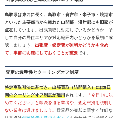
鳥取県は東西に長く、鳥取市・倉吉市・米子市・境港市
といった主要都市から離れた山間部・沿岸部にも旧家が
点在
しています。出張買取に対応しているかどうか、そ
して自分の居住エリアが対応範囲内かどうかを最初に確
認しましょう。
出張費・鑑定費が無料かどうかも含め
て、事前に明確にしておくことが重要
です。
査定の透明性とクーリングオフ制度
特定商取引法に基づき、出張買取（訪問購入）には8日
間のクーリングオフ制度が適用
されます。
「今日中に決
めてください」と即決を迫る業者や、査定根拠を説明し
ない業者は避けましょう。
骨董品の売却に関する詳細な
注意点は
骨董業者の選び方ガイド
も合わせてご参照くだ