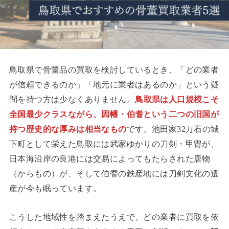
鳥取県で骨董品の買取を検討しているとき、「どの業者
が信頼できるのか」「地元に業者はあるのか」という疑
問を持つ方は少なくありません。
鳥取県は人口規模こそ
全国最少クラスながら、因幡・伯耆という二つの旧国が
持つ歴史的な厚みは相当なもの
です。池田家32万石の城
下町として栄えた鳥取には武家ゆかりの刀剣・甲冑が、
日本海沿岸の良港には交易によってもたらされた唐物
（からもの）が、そして伯耆の鉄産地には刀剣文化の遺
産が今も眠っています。
こうした地域性を踏まえたうえで、どの業者に買取を依