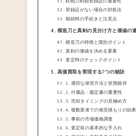
3.1
鉄砲刀剣類登録証の重要性
3.2
登録証がない場合の対処法
3.3
相続時の手続きと注意点
模造刀と真剣の見分け方と価値の
4
4.1
模造刀の特徴と識別ポイント
4.2
真剣の価値を決める要素
4.3
査定時のチェックポイント
高価買取を実現する7つの秘訣
5
5.1
1. 適切な保管方法と状態維持
5.2
2. 付属品・鑑定書の重要性
5.3
3. 売却タイミングの見極め方
5.4
4. 複数業者での相見積もりの効
5.5
5. 事前の市場価格調査
5.6
6. 査定前の基本的な手入れ