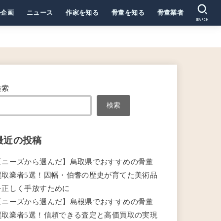
ル企画
ニュース
作家を知る
骨董を知る
骨董業者
SEARCH
検索
検索
最近の投稿
【ニーズから選んだ】鳥取県でおすすめの骨董
買取業者5選！因幡・伯耆の歴史が育てた美術品
を正しく手放すために
【ニーズから選んだ】島根県でおすすめの骨董
買取業者5選！信頼できる査定と高価買取の実現