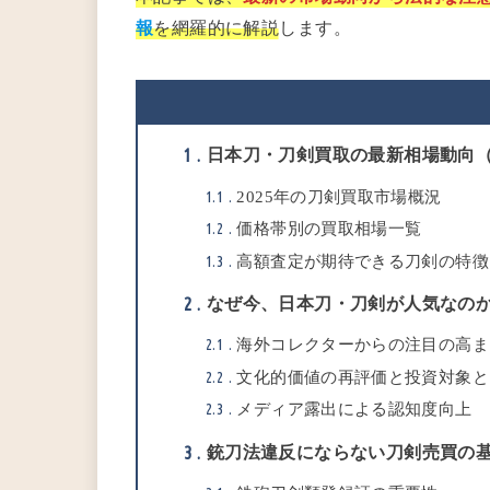
報
を網羅的に解説
します。
日本刀・刀剣買取の最新相場動向（2
1
1.1
2025年の刀剣買取市場概況
1.2
価格帯別の買取相場一覧
1.3
高額査定が期待できる刀剣の特徴
なぜ今、日本刀・刀剣が人気なの
2
2.1
海外コレクターからの注目の高ま
2.2
文化的価値の再評価と投資対象と
2.3
メディア露出による認知度向上
銃刀法違反にならない刀剣売買の
3