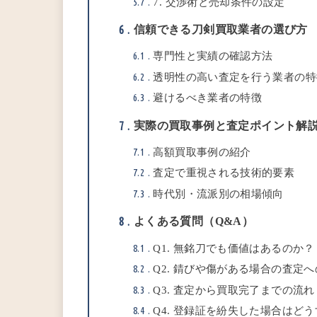
5.7
7. 交渉術と売却条件の設定
信頼できる刀剣買取業者の選び方
6
6.1
専門性と実績の確認方法
6.2
透明性の高い査定を行う業者の特
6.3
避けるべき業者の特徴
実際の買取事例と査定ポイント解
7
7.1
高額買取事例の紹介
7.2
査定で重視される技術的要素
7.3
時代別・流派別の相場傾向
よくある質問（Q&A）
8
8.1
Q1. 無銘刀でも価値はあるのか？
8.2
Q2. 錆びや傷がある場合の査定
8.3
Q3. 査定から買取完了までの流れ
8.4
Q4. 登録証を紛失した場合はど