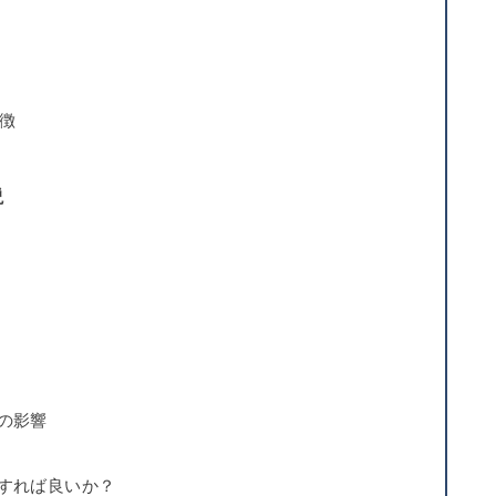
徴
説
への影響
うすれば良いか？