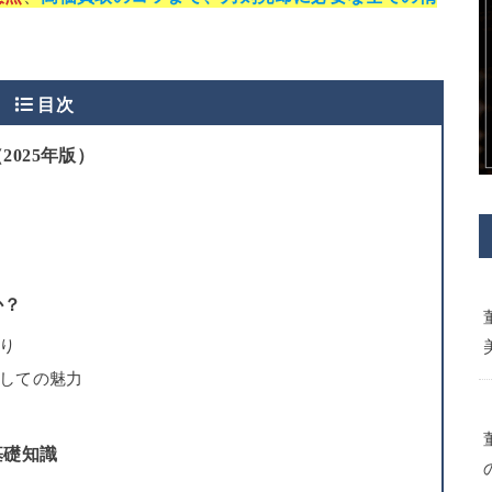
目次
025年版）
か？
り
しての魅力
基礎知識