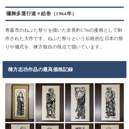
禰舞多運行連々絵巻（1964年）
青森市のねぶた祭りを描いた全長約17mの倭画として制
作された大作です。ねぶた祭りという伝統的な日本の祭
りや儀式を、棟方独自の視点で描いています。
棟方志功作品の最高価格記録