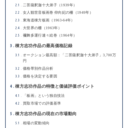
2.1
二菩薩釈迦十大弟子（1939年）
2.2
女人観世音板画巻 仰向妃の柵（1949年）
2.3
東海道棟方板画（1963-64年）
2.4
大世界の柵（1963年）
2.5
禰舞多運行連々絵巻（1964年）
3
棟方志功作品の最高価格記録
3.1
オークション最高額：「二菩薩釈迦十大弟子」3,700万
円
3.2
価格帯別作品分析
3.3
価格を決定する要因
4
棟方志功作品の特徴と価値評価ポイント
4.1
「板画」という独自技法
4.2
買取市場での評価基準
5
棟方志功作品の現在の市場動向
5.1
相場の変動傾向