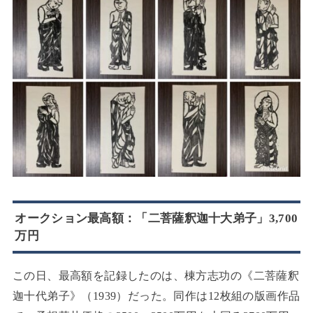
オークション最高額：「二菩薩釈迦十大弟子」3,700
万円
この日、最高額を記録したのは、棟方志功の《二菩薩釈
迦十代弟子》（1939）だった。同作は12枚組の版画作品