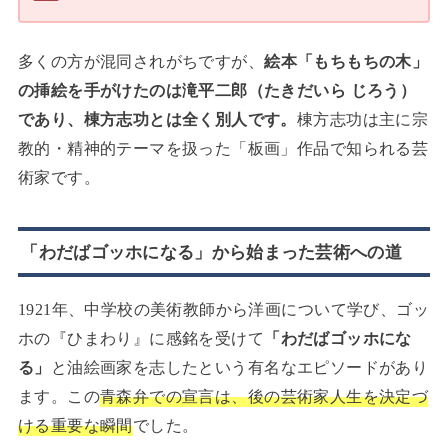
多くの方が混同されがちですが、
絵本「もちもちの木」
の挿絵を手がけたのは滝平二郎（たきだいら じろう）
であり、棟方志功とは全く別人です。
棟方志功は主に宗
教的・精神的テーマを扱った「板画」作品で知られる芸
術家です。
「わだばゴッホになる」から始まった芸術への道
1921年、中学校の美術教師から洋画について学び、ゴッ
ホの『ひまわり』に感銘を受けて
「わだばゴッホにな
る」
と油絵画家を志したという有名なエピソードがあり
ます。この
青森弁での宣言は、後の芸術家人生を決定づ
ける重要な瞬間
でした。