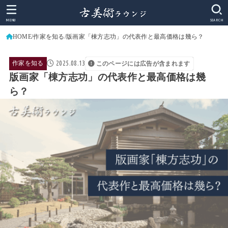
MENU
SEARCH
HOME
作家を知る
版画家「棟方志功」の代表作と最高価格は幾ら？
2025.08.13
作家を知る
このページには広告が含まれます
版画家「棟方志功」の代表作と最高価格は幾
ら？