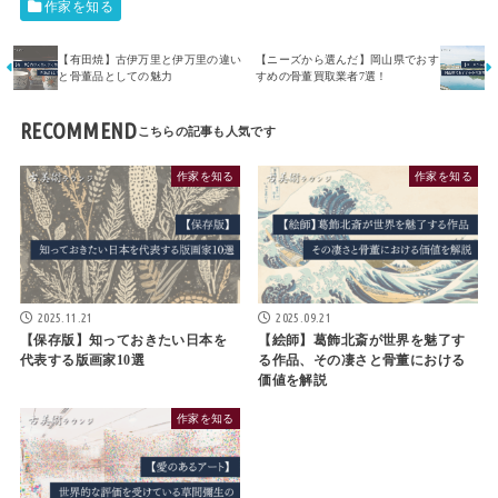
作家を知る
【有田焼】古伊万里と伊万里の違い
【ニーズから選んだ】岡山県でおす
と骨董品としての魅力
すめの骨董買取業者7選！
RECOMMEND
作家を知る
作家を知る
2025.11.21
2025.09.21
【保存版】知っておきたい日本を
【絵師】葛飾北斎が世界を魅了す
代表する版画家10選
る作品、その凄さと骨董における
価値を解説
作家を知る