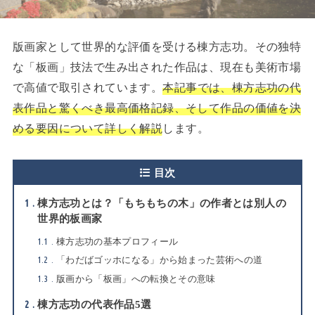
版画家として世界的な評価を受ける棟方志功。その独特
な「板画」技法で生み出された作品は、現在も美術市場
で高値で取引されています。
本記事では、棟方志功の代
表作品と驚くべき最高価格記録、そして作品の価値を決
める要因について詳しく解説
します。
目次
1
棟方志功とは？「もちもちの木」の作者とは別人の
世界的板画家
1.1
棟方志功の基本プロフィール
1.2
「わだばゴッホになる」から始まった芸術への道
1.3
版画から「板画」への転換とその意味
2
棟方志功の代表作品5選