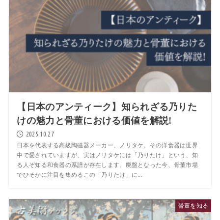
【日本のアンティーク】知られざる乃りた
けの魅力と骨董における価値を解説!
2025.10.27
日本を代表する高級陶磁器メーカー、ノリタケ。その洋食器は世界
中で愛されていますが、実はノリタケには「乃りたけ」という、知
る人ぞ知る和食器の系譜が存在します。廃盤となった今、骨董市場
でひそかに注目を集めるこの「乃りたけ」に...
骨董を知る