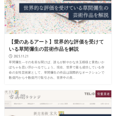
【愛のあるアート】世界的な評価を受けて
いる草間彌生の芸術作品を解説
2025.11.21
草間彌生―その名前を聞けば、誰もが鮮やかな水玉模様と黄色いか
ぼちゃを思い浮かべるでしょう。現在、世界で最も成功している存
命の女性芸術家として、草間彌生の作品は国際的なオークションで
数億円から十数億円で取引され、世界中の美...
骨董業者