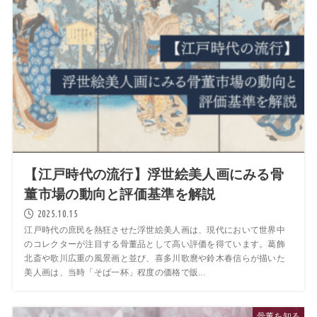
【江戸時代の流行】浮世絵美人画にみる骨
董市場の動向と評価基準を解説
2025.10.15
江戸時代の庶民を熱狂させた浮世絵美人画は、現代において世界中
のコレクターが注目する骨董品として高い評価を得ています。葛飾
北斎や歌川広重の風景画と並び、喜多川歌麿や鈴木春信らが描いた
美人画は、当時「そば一杯」程度の価格で販...
骨董を知る