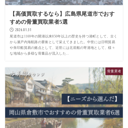
【高価買取するなら】広島県尾道市でおす
すめの骨董買取業者5選
2026.01.31
尾道市は1169年の開港以来850年以上の歴史を持つ港町として、古く
から瀬戸内海航路の要衝として栄えてきました。中世には日明貿易
や朱印船貿易の拠点として、近世には北前船の寄港地として、様々
な地域から多様な骨董品が流入した...
骨董業者