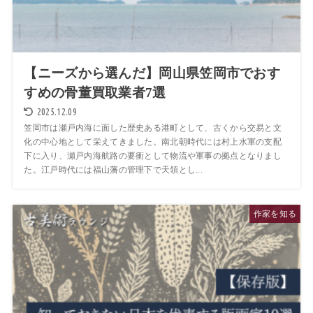
【ニーズから選んだ】岡山県笠岡市でおす
すめの骨董買取業者7選
2025.12.09
笠岡市は瀬戸内海に面した歴史ある港町として、古くから交易と文
化の中心地として栄えてきました。南北朝時代には村上水軍の支配
下に入り、瀬戸内海航路の要衝として物流や軍事の拠点となりまし
た。江戸時代には福山藩の管理下で天領とし...
作家を知る