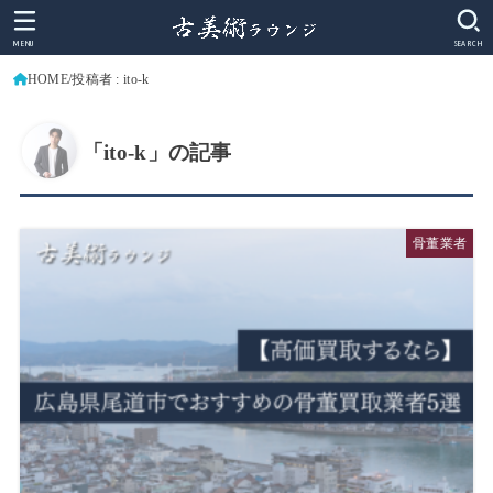
MENU
SEARCH
HOME
投稿者 : ito-k
「ito-k」の記事
骨董業者